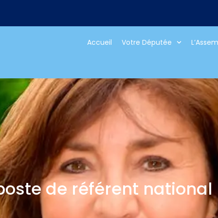
Accueil
Votre Députée
L’Assem
 poste de référent national