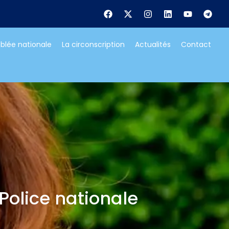
blée nationale
La circonscription
Actualités
Contact
 Police nationale