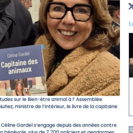
L
udes sur le Bien-être animal à l’ Assemblée
 Nuñez, ministre de l’Intérieur, le livre de la capitaine
, Céline Gardel s’engage depuis des années contre
on bénévole, plus de 7 700 policiers et gendarmes