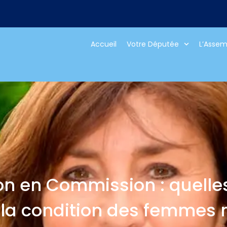
Accueil
Votre Députée
L’Assem
on en Commission : quell
la condition des femmes m