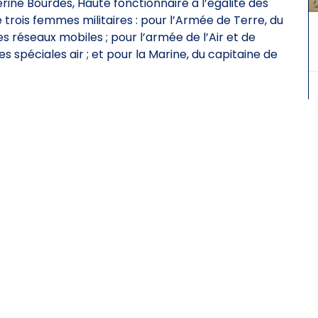
ine Bourdes, Haute fonctionnaire à l’égalité des
 trois femmes militaires : pour l’Armée de Terre, du
s réseaux mobiles ; pour l’armée de l’Air et de
s spéciales air ; et pour la Marine, du capitaine de
Votre Députée
Mon équipe
L’Assemblée nationale
La circonscription
Actualités