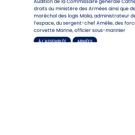
Audition de la Commissaire générale Cather
droits au ministère des Armées ainsi que de
maréchal des logis Malia, administrateur de
l’espace, du sergent-chef Amélie, des force
corvette Marine, officier sous-marinier
À L'ASSEMBLÉE
,
ARMÉES