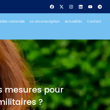
blée nationale
La circonscription
Actualités
Contact
es mesures pour
ilitaires ?